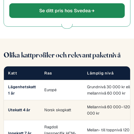
Se ditt pris hos Svedea
Olika kattprofiler och relevant paketnivå
Katt
Ras
Lämplig nivå
Lägenhetskatt
Grundnivå 30 000 kr eller
Europé
1 år
mellannivå 60 000 kr
Mellannivå 60 000–120
Utekatt 4 år
Norsk skogkatt
000 kr
Ragdoll
Mellan- till toppnivå 120
Innekatt 7 år
(rasspecifik HCM-