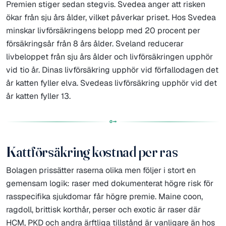
Premien stiger sedan stegvis. Svedea anger att risken
ökar från sju års ålder, vilket påverkar priset. Hos Svedea
minskar livförsäkringens belopp med 20 procent per
försäkringsår från 8 års ålder. Sveland reducerar
livbeloppet från sju års ålder och livförsäkringen upphör
vid tio år. Dinas livförsäkring upphör vid förfallodagen det
år katten fyller elva. Svedeas livförsäkring upphör vid det
år katten fyller 13.
Kattförsäkring kostnad per ras
Bolagen prissätter raserna olika men följer i stort en
gemensam logik: raser med dokumenterat högre risk för
rasspecifika sjukdomar får högre premie. Maine coon,
ragdoll, brittisk korthår, perser och exotic är raser där
HCM, PKD och andra ärftliga tillstånd är vanligare än hos