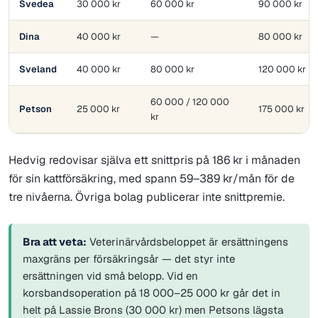
Svedea
30 000 kr
60 000 kr
90 000 kr
Dina
40 000 kr
—
80 000 kr
Sveland
40 000 kr
80 000 kr
120 000 kr
60 000 / 120 000
Petson
25 000 kr
175 000 kr
kr
Hedvig redovisar själva ett snittpris på 186 kr i månaden
för sin kattförsäkring, med spann 59–389 kr/mån för de
tre nivåerna. Övriga bolag publicerar inte snittpremie.
Bra att veta:
Veterinärvårdsbeloppet är ersättningens
maxgräns per försäkringsår — det styr inte
ersättningen vid små belopp. Vid en
korsbandsoperation på 18 000–25 000 kr går det in
helt på Lassie Brons (30 000 kr) men Petsons lägsta