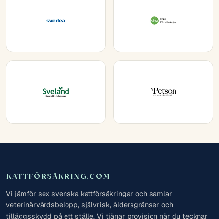
KATTFÖRSÄKRING.COM
Vi jämför sex svenska kattförsäkringar och samlar
veterinärvårdsbelopp, självrisk, åldersgränser och
tilläggsskydd på ett ställe. Vi tjänar provision när du tecknar