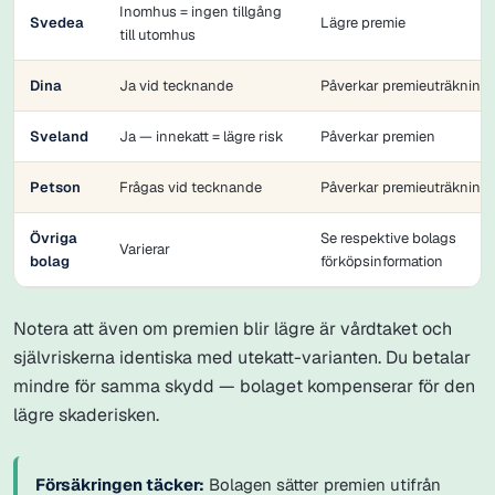
Inomhus = ingen tillgång
Svedea
Lägre premie
till utomhus
Dina
Ja vid tecknande
Påverkar premieuträkning
Sveland
Ja — innekatt = lägre risk
Påverkar premien
Petson
Frågas vid tecknande
Påverkar premieuträkning
Övriga
Se respektive bolags
Varierar
bolag
förköpsinformation
Notera att även om premien blir lägre är vårdtaket och
självriskerna identiska med utekatt-varianten. Du betalar
mindre för samma skydd — bolaget kompenserar för den
lägre skaderisken.
Försäkringen täcker:
Bolagen sätter premien utifrån