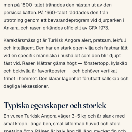
men på 1800-talet trängdes den nästan ut av den
persiska katten. På 1960-talet räddades den från
utrotning genom ett bevarandeprogram vid djurparken i
Ankara, och rasen erkändes officiellt av CFA 1973.
Karaktärsmässigt är Turkisk Angora alert, pratsam, lekfull
och intelligent. Den har en stark egen vilja och fastnar lätt
vid en specifik människa i hushållet som den blir djupt
fäst vid. Rasen klättrar gärna högt — fönstertopp, kylskåp
och bokhylla är favoritposter — och behöver vertikal
frihet i hemmet. Den klarar lägenhet förutsatt sällskap och
dagliga leksessioner.
Typiska egenskaper och storlek
En vuxen Turkisk Angora väger 3–5 kg och är slank med
smal kropp, långa ben, smal kil­formad huvud och stora
spetsiga öron. Pälsen är halvlång till lång, mycket fin och