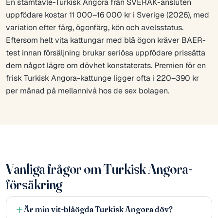
En stamtavle-Turkisk Angora från SVERAK-ansluten
uppfödare kostar 11 000–16 000 kr i Sverige (2026), med
variation efter färg, ögonfärg, kön och avelsstatus.
Eftersom helt vita kattungar med blå ögon kräver BAER-
test innan försäljning brukar seriösa uppfödare prissätta
dem något lägre om dövhet konstaterats. Premien för en
frisk Turkisk Angora-kattunge ligger ofta i 220–390 kr
per månad på mellannivå hos de sex bolagen.
Vanliga frågor om Turkisk Angora-
försäkring
Är min vit-blåögda Turkisk Angora döv?