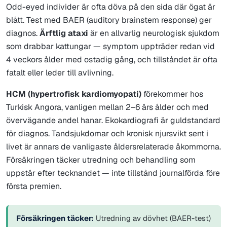
Odd-eyed individer är ofta döva på den sida där ögat är
blått. Test med BAER (auditory brainstem response) ger
diagnos.
Ärftlig ataxi
är en allvarlig neurologisk sjukdom
som drabbar kattungar — symptom uppträder redan vid
4 veckors ålder med ostadig gång, och tillståndet är ofta
fatalt eller leder till avlivning.
HCM (hypertrofisk kardiomyopati)
förekommer hos
Turkisk Angora, vanligen mellan 2–6 års ålder och med
övervägande andel hanar. Ekokardiografi är guldstandard
för diagnos. Tandsjukdomar och kronisk njursvikt sent i
livet är annars de vanligaste åldersrelaterade åkommorna.
Försäkringen täcker utredning och behandling som
uppstår efter tecknandet — inte tillstånd journalförda före
första premien.
Försäkringen täcker:
Utredning av dövhet (BAER-test)