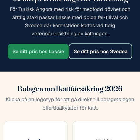
För Turkisk Angora med risk för medfödd dövhet och
ärftlig ataxi passar Lassie med dolda fel-tillval och
Svedea där karenstiden kortas vid tidig
veterinärbesiktning av kattungen.
Se ditt pris hos Svedea
Se ditt pris hos Lassie
Bolagen med kattförsäkring 2026
Klicka på en logotyp för att gå direkt till bolagets egen
offertkalkylator för katt.