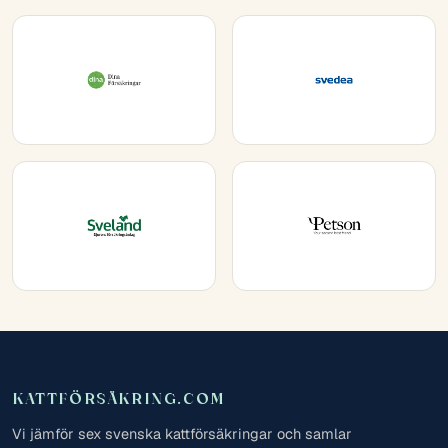
KATTFÖRSÄKRING.COM
Vi jämför sex svenska kattförsäkringar och samlar