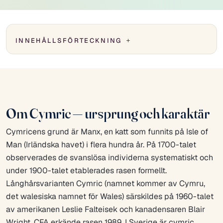
INNEHÅLLSFÖRTECKNING
Om Cymric — ursprung och karaktär
Cymricens grund är Manx, en katt som funnits på Isle of
Man (Irländska havet) i flera hundra år. På 1700-talet
observerades de svanslösa individerna systematiskt och
under 1900-talet etablerades rasen formellt.
Långhårsvarianten Cymric (namnet kommer av Cymru,
det walesiska namnet för Wales) särskildes på 1960-talet
av amerikanen Leslie Falteisek och kanadensaren Blair
Wright. CFA erkände rasen 1989. I Sverige är cymric