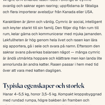
ovanlig och saknar egen rasring; uppfödarna är fåtaliga
och flera importerar avelsdjur från Kanada eller USA.
Karaktären är jämn och vänlig. Cymric är social, intelligent
och knyter starkt till sin familj. Den följer dig från rum till
rum, kelar gärna och kommunicerar med mjuka jamanden.
Lekfullheten är hög genom hela livet och rasen kan lära
sig apportera, gå i sele och svara på namn. Eftersom den
saknar svans påverkas balansen något — många cymric
är ändå utmärkta hoppare och klättrare men kan landa lite
annorlunda än andra katter. Rasen passar i hem med tid
över att vara med katten dagligen.
Typiska egenskaper och storlek
Hanar 4–5,5 kg, honor 3,5–5 kg. Kompakt kroppsbyggnad
med rundad rumpa, högre bakben än framben och