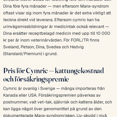
Dina före fyra månader — men eftersom Manx-syndrom
oftast visar sig inom fyra månader är det extra viktigt att
teckna direkt vid leverans. Eftersom cymric kan ha
urinvägsmissbildningar är medicintak också relevant —
Dina ersätter receptbelagd medicin med upp till 10 000
kr per år inom veterinärvården. För FORL/TR finns
Sveland, Petson, Dina, Svedea och Hedvig
(Standard/Premium) i grund.
Pris för Cymric — kattungekostnad
och försäkringspremie
Cymric är ovanlig i Sverige — många importeras från
Kanada eller USA. Försäkringspremien påverkas av
postnummer, valt vet-tak, självrisk och kattens ålder, och
kan ligga något över genomsnittet på grund av den
dokumenterade Manx-syndromrisken. Liv-skydd i nivå