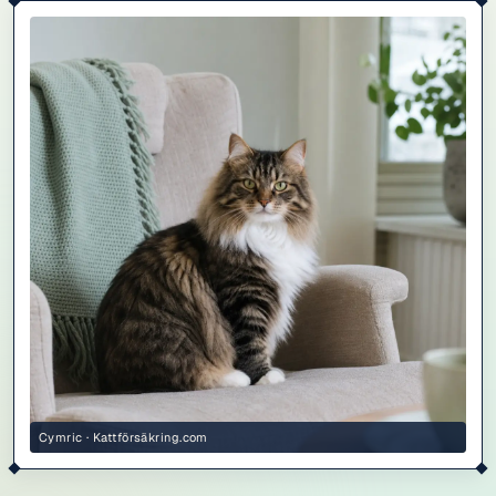
Cymric · Kattförsäkring.com