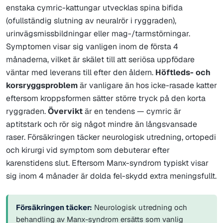
enstaka cymric-kattungar utvecklas spina bifida
(ofullständig slutning av neuralrör i ryggraden),
urinvägsmissbildningar eller mag-/tarmstörningar.
Symptomen visar sig vanligen inom de första 4
månaderna, vilket är skälet till att seriösa uppfödare
väntar med leverans till efter den åldern.
Höftleds- och
korsryggsproblem
är vanligare än hos icke-rasade katter
eftersom kroppsformen sätter större tryck på den korta
ryggraden.
Övervikt
är en tendens — cymric är
aptitstark och rör sig något mindre än långsvansade
raser. Försäkringen täcker neurologisk utredning, ortopedi
och kirurgi vid symptom som debuterar efter
karenstidens slut. Eftersom Manx-syndrom typiskt visar
sig inom 4 månader är dolda fel-skydd extra meningsfullt.
Försäkringen täcker:
Neurologisk utredning och
behandling av Manx-syndrom ersätts som vanlig