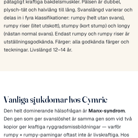
påtagligt kraftiga bakdelsmuskler. Pälsen är dubbel,
plysch-tät och halvlång till lång. Svanslängd varierar och
delas in i fyra klassifikationer: rumpy (helt utan svans),
rumpy riser (litet utskott), stumpy (kort stump) och longy
(nästan normal svans). Endast rumpy och rumpy riser är
utställningsgodkända. Färger: alla godkända färger och
teckningar. Livslängd 12–14 år.
Vanliga sjukdomar hos Cymric
Den helt dominerande hälsofrågan är
Manx-syndrom
.
Den gen som ger svanslöshet är samma gen som vid två
kopior ger kraftiga ryggradsmissbildningar — varför
rumpy × rumpy-parningar oftast inte är livskraftiga. Hos