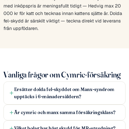
med inköpspris är meningsfullt tidigt — Hedvig max 20
000 kr för katt och tecknas innan kattens sjätte år. Dolda
fel-skydd är särskilt viktigt — teckna direkt vid leverans
från uppfödaren.
Vanliga frågor om Cymric-försäkring
Ersätter dolda fel-skyddet om Manx-syndrom
upptäcks i 6-månadersåldern?
Är cymric och manx samma försäkringsklass?
Vilket bolag har bäst skydd för MR-utredning?